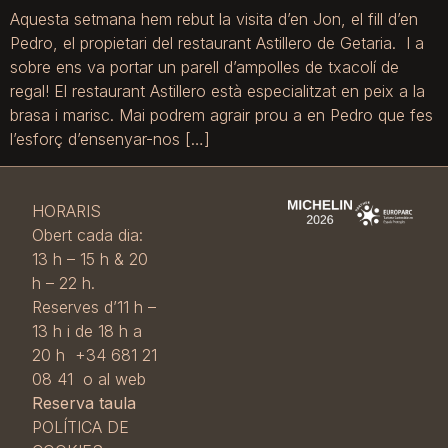
Aquesta setmana hem rebut la visita d’en Jon, el fill d’en
Pedro, el propietari del restaurant Astillero de Getaria. I a
sobre ens va portar un parell d’ampolles de txacolí de
regal! El restaurant Astillero està especialitzat en peix a la
brasa i marisc. Mai podrem agrair prou a en Pedro que fes
l’esforç d’ensenyar-nos […]
HORARIS
Obert cada dia:
13 h – 15 h & 20
h – 22 h.
Reserves d’11 h –
13 h i de 18 h a
20 h +34 681 21
08 41 o al web
Reserva taula
POLÍTICA DE