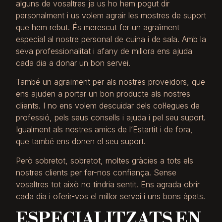
alguns de vosaltres ja us ho hem pogut dir
personalment i us volem agrair les mostres de suport
que hem rebut. És merescut fer un agraïment
especial al nostre personal de cuina i de sala. Amb la
seva professionalitat i afany de millora ens ajuda
cada dia a donar un bon servei.
També un agraïment per als nostres proveïdors, que
ens ajuden a portar un bon producte als nostres
clients. I no ens volem descuidar dels col·legues de
professió, pels seus consells i ajuda i pel seu suport.
Igualment als nostres amics de l’Estartit i de fora,
que també ens donen el seu suport.
Però sobretot, sobretot, moltes gràcies a tots els
nostres clients per fer-nos confiança. Sense
vosaltres tot això no tindria sentit. Ens agrada obrir
cada dia i oferir-vos el millor servei i uns bons àpats.
ESPECIALITZATS EN