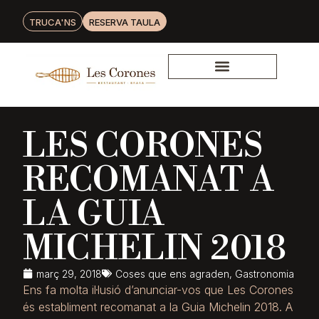
TRUCA'NS
RESERVA TAULA
LES CORONES
RECOMANAT A
LA GUIA
MICHELIN 2018
març 29, 2018
Coses que ens agraden
,
Gastronomia
Ens fa molta il·lusió d’anunciar-vos que Les Corones
és establiment recomanat a la Guia Michelin 2018. A