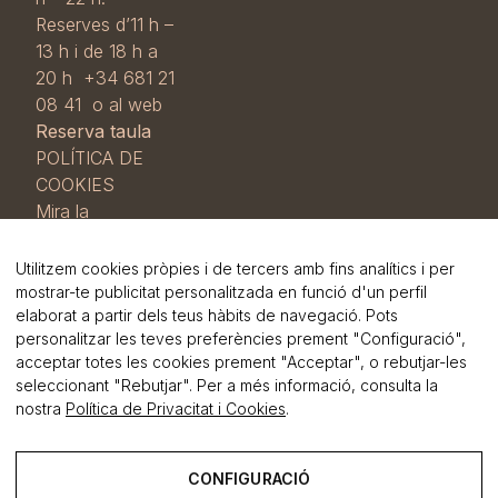
Reserves d’11 h –
13 h i de 18 h a
20 h +34 681 21
08 41 o al web
Reserva taula
POLÍTICA DE
COOKIES
Mira la
nostra
Política
de cookies i
Utilitzem cookies pròpies i de tercers amb fins analítics i per
RGPD
i la
mostrar-te publicitat personalitzada en funció d'un perfil
elaborat a partir dels teus hàbits de navegació. Pots
Política de
personalitzar les teves preferències prement "Configuració",
privadesa
.
acceptar totes les cookies prement "Acceptar", o rebutjar-les
seleccionant "Rebutjar". Per a més informació, consulta la
nostra
Política de Privacitat i Cookies
.
CONFIGURACIÓ
foster
.cat