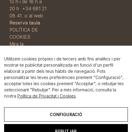
13 h i de 18 h a
20 h +34 681 21
08 41 o al web
Reserva taula
POLÍTICA DE
COOKIES
Mira la
nostra
Política
de cookies i
Utilitzem cookies pròpies i de tercers amb fins analítics i per
RGPD
i la
mostrar-te publicitat personalitzada en funció d'un perfil
elaborat a partir dels teus hàbits de navegació. Pots
Política de
personalitzar les teves preferències prement "Configuració",
privadesa
.
acceptar totes les cookies prement "Acceptar", o rebutjar-les
seleccionant "Rebutjar". Per a més informació, consulta la
nostra
Política de Privacitat i Cookies
.
CONFIGURACIÓ
foster
.cat
REBUTJAR
Avís Legal