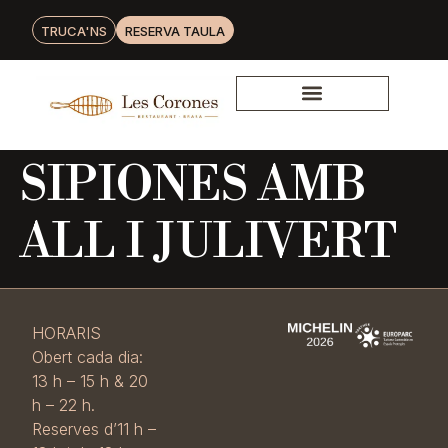
TRUCA'NS
RESERVA TAULA
SIPIONES AMB
ALL I JULIVERT
HORARIS
Obert cada dia:
13 h – 15 h & 20
h – 22 h.
Reserves d’11 h –