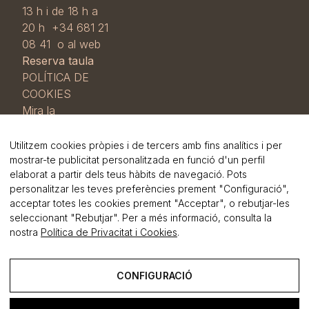
13 h i de 18 h a
20 h +34 681 21
08 41 o al web
Reserva taula
POLÍTICA DE
COOKIES
Mira la
nostra
Política
de cookies i
Utilitzem cookies pròpies i de tercers amb fins analítics i per
RGPD
i la
mostrar-te publicitat personalitzada en funció d'un perfil
elaborat a partir dels teus hàbits de navegació. Pots
Política de
personalitzar les teves preferències prement "Configuració",
privadesa
.
acceptar totes les cookies prement "Acceptar", o rebutjar-les
seleccionant "Rebutjar". Per a més informació, consulta la
nostra
Política de Privacitat i Cookies
.
CONFIGURACIÓ
foster
.cat