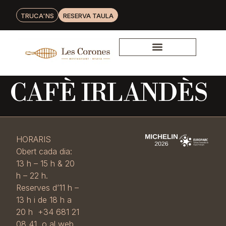
TRUCA'NS
RESERVA TAULA
CAFÈ IRLANDÈS
HORARIS
Obert cada dia:
13 h – 15 h & 20
h – 22 h.
Reserves d’11 h –
13 h i de 18 h a
20 h +34 681 21
08 41 o al web