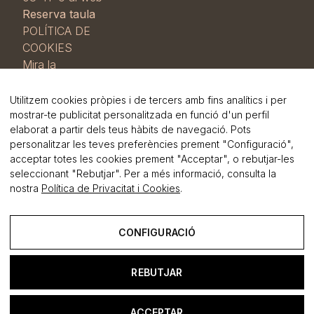
Reserva taula
POLÍTICA DE
COOKIES
Mira la
nostra
Política
de cookies i
Utilitzem cookies pròpies i de tercers amb fins analítics i per
RGPD
i la
mostrar-te publicitat personalitzada en funció d'un perfil
elaborat a partir dels teus hàbits de navegació. Pots
Política de
personalitzar les teves preferències prement "Configuració",
privadesa
.
acceptar totes les cookies prement "Acceptar", o rebutjar-les
seleccionant "Rebutjar". Per a més informació, consulta la
nostra
Política de Privacitat i Cookies
.
CONFIGURACIÓ
foster
.cat
REBUTJAR
Avís Legal
Política de Privacitat i Cookies
ACCEPTAR