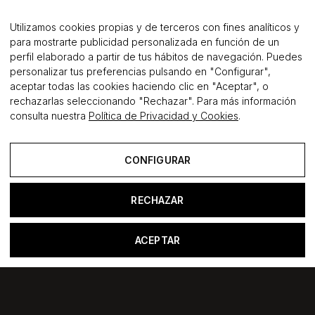
Utilizamos cookies propias y de terceros con fines analíticos y
para mostrarte publicidad personalizada en función de un
J'accepte la gestion de mes données comme indiqué
perfil elaborado a partir de tus hábitos de navegación. Puedes
dans la politique de confidentialité.
personalizar tus preferencias pulsando en "Configurar",
aceptar todas las cookies haciendo clic en "Aceptar", o
ENVOYER
rechazarlas seleccionando "Rechazar". Para más información
consulta nuestra
Política de Privacidad y Cookies
.
CONFIGURAR
RECHAZAR
ACEPTAR