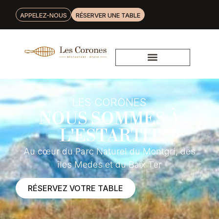
APPELEZ-NOUS
RÉSERVER UNE TABLE
LES CORONES
NOUS SOMMES À
L'ESTARTIT
Au cœur du Parc Naturel du Montgrí, des
îles Medes et du Baix Ter
RÉSERVEZ VOTRE TABLE