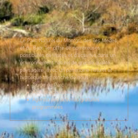
Le Parc Naturel du Montgrí, des îles Medes
et du Baix Ter offre de nombreuses
possibilités de visites et d’activités dans un
environnement naturel de grande qualité
paysagère, avec un patrimoine naturel et
historique très proche de nous :
Guide du Parc
Activités possibles
Agenda des activités gratuites
programmées