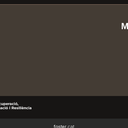
1
foster
.cat